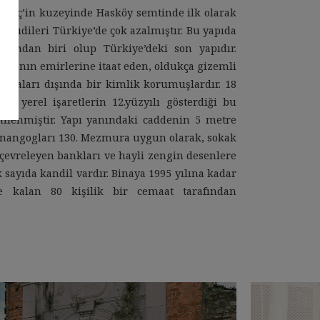
Haliç’in kuzeyinde Hasköy semtinde ilk olarak
Yahudileri Türkiye’de çok azalmıştır. Bu yapıda
rından biri olup Türkiye’deki son yapıdır.
Tora’nın emirlerine itaat eden, oldukça gizemli
lamaları dışında bir kimlik korumuşlardır. 18
ki yerel işaretlerin 12.yüzyılı gösterdiği bu
nilenmiştir. Yapı yanındaki caddenin 5 metre
t Sinangogları 130. Mezmura uygun olarak, sokak
u çevreleyen bankları ve hayli zengin desenlere
 sayıda kandil vardır. Binaya 1995 yılına kadar
e kalan 80 kişilik bir cemaat tarafından