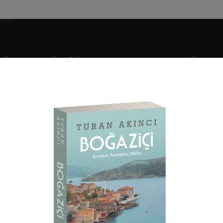
SIK OSMANLI MIMARISI
OSMANLI KONUTLARI
EKALLIYETLER 
GU
ogları
Hasköy Karait Sinagogu