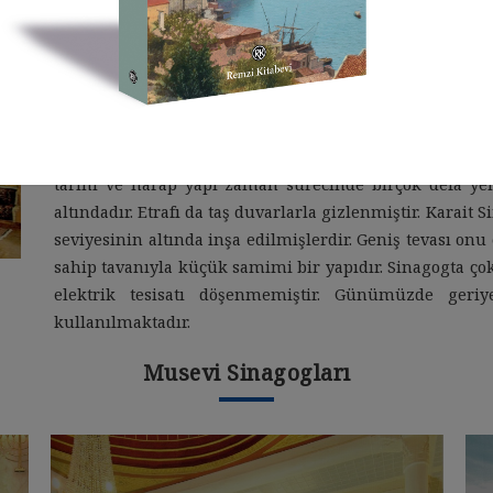
Karait Sinagogu; İstanbul Boğazı’nın Rumeli yakasıyla 
12.yüzyılda inşa edildiği tahmin ediliyor. Bugün Karait 
dünyada çok az sayıda kalmış olan Karait Sinagogla
İstanbul’a Bağdat’tan gelen Karait Yahudileri, yalnızca 
sayılabilecek bir cemaat olup, Yahudiliğin genel uygu
yüzyılda İstanbul’da sekiz Sinagogları vardı. Üzerinde
tarihi ve harap yapı zaman sürecinde birçok defa ye
altındadır. Etrafı da taş duvarlarla gizlenmiştir. Karai
seviyesinin altında inşa edilmişlerdir. Geniş tevası on
sahip tavanıyla küçük samimi bir yapıdır. Sinagogta çok
elektrik tesisatı döşenmemiştir. Günümüzde geriy
kullanılmaktadır.
Musevi Sinagogları