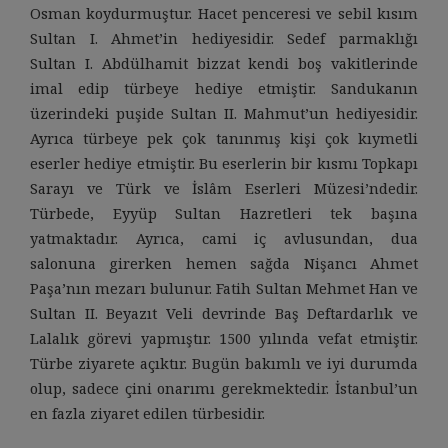
Osman koydurmuştur. Hacet penceresi ve sebil kısım
Sultan I. Ahmet’in hediyesidir. Sedef parmaklığı
Sultan I. Abdülhamit bizzat kendi boş vakitlerinde
imal edip türbeye hediye etmiştir. Sandukanın
üzerindeki puşide Sultan II. Mahmut’un hediyesidir.
Ayrıca türbeye pek çok tanınmış kişi çok kıymetli
eserler hediye etmiştir. Bu eserlerin bir kısmı Topkapı
Sarayı ve Türk ve İslâm Eserleri Müzesi’ndedir.
Türbede, Eyyüp Sultan Hazretleri tek başına
yatmaktadır. Ayrıca, cami iç avlusundan, dua
salonuna girerken hemen sağda Nişancı Ahmet
Paşa’nın mezarı bulunur. Fatih Sultan Mehmet Han ve
Sultan II. Beyazıt Veli devrinde Baş Deftardarlık ve
Lalalık görevi yapmıştır. 1500 yılında vefat etmiştir.
Türbe ziyarete açıktır. Bugün bakımlı ve iyi durumda
olup, sadece çini onarımı gerekmektedir. İstanbul’un
en fazla ziyaret edilen türbesidir.