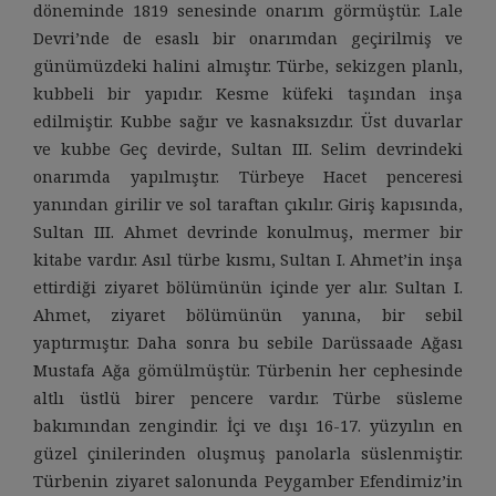
döneminde 1819 senesinde onarım görmüştür. Lale
Devri’nde de esaslı bir onarımdan geçirilmiş ve
günümüzdeki halini almıştır. Türbe, sekizgen planlı,
kubbeli bir yapıdır. Kesme küfeki taşından inşa
edilmiştir. Kubbe sağır ve kasnaksızdır. Üst duvarlar
ve kubbe Geç devirde, Sultan III. Selim devrindeki
onarımda yapılmıştır. Türbeye Hacet penceresi
yanından girilir ve sol taraftan çıkılır. Giriş kapısında,
Sultan III. Ahmet devrinde konulmuş, mermer bir
kitabe vardır. Asıl türbe kısmı, Sultan I. Ahmet’in inşa
ettirdiği ziyaret bölümünün içinde yer alır. Sultan I.
Ahmet, ziyaret bölümünün yanına, bir sebil
yaptırmıştır. Daha sonra bu sebile Darüssaade Ağası
Mustafa Ağa gömülmüştür. Türbenin her cephesinde
altlı üstlü birer pencere vardır. Türbe süsleme
bakımından zengindir. İçi ve dışı 16-17. yüzyılın en
güzel çinilerinden oluşmuş panolarla süslenmiştir.
Türbenin ziyaret salonunda Peygamber Efendimiz’in