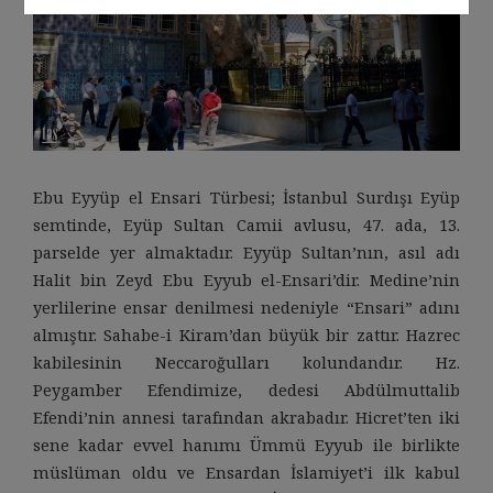
Ebu Eyyüp el Ensari Türbesi; İstanbul Surdışı Eyüp
semtinde, Eyüp Sultan Camii avlusu, 47. ada, 13.
parselde yer almaktadır. Eyyüp Sultan’nın, asıl adı
Halit bin Zeyd Ebu Eyyub el-Ensari’dir. Medine’nin
yerlilerine ensar denilmesi nedeniyle “Ensari” adını
almıştır. Sahabe-i Kiram’dan büyük bir zattır. Hazrec
kabilesinin Neccaroğulları kolundandır. Hz.
Peygamber Efendimize, dedesi Abdülmuttalib
Efendi’nin annesi tarafından akrabadır. Hicret’ten iki
sene kadar evvel hanımı Ümmü Eyyub ile birlikte
müslüman oldu ve Ensardan İslamiyet’i ilk kabul