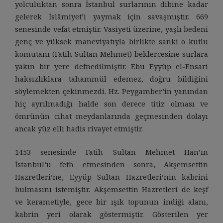
yolculuktan sonra İstanbul surlarının dibine kadar
gelerek İslâmiyet’i yaymak için savaşmıştır. 669
senesinde vefat etmiştir. Vasiyeti üzerine, yaşlı bedeni
genç ve yüksek maneviyatıyla birlikte sanki o kutlu
komutanı (Fatih Sultan Mehmet) beklercesine surlara
yakın bir yere defnedilmiştir. Ebu Eyyüp el-Ensari
haksızlıklara tahammül edemez, doğru bildiğini
söylemekten çekinmezdi. Hz. Peygamber’in yanından
hiç ayrılmadığı halde son derece titiz olması ve
ömrünün cihat meydanlarında geçmesinden dolayı
ancak yüz elli hadis rivayet etmiştir.
1453 senesinde Fatih Sultan Mehmet Han’ın
İstanbul’u feth etmesinden sonra, Akşemsettin
Hazretleri’ne, Eyyüp Sultan Hazretleri’nin kabrini
bulmasını istemiştir. Akşemsettin Hazretleri de keşf
ve kerametiyle, gece bir ışık topunun indiği alanı,
kabrin yeri olarak göstermiştir. Gösterilen yer