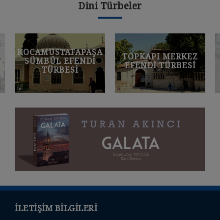
Dini Türbeler
KOCAMUSTAFAPAŞA
TOPKAPI MERKEZ
SÜMBÜL EFENDI
EFENDI TÜRBESI
TÜRBESI
İLETIŞIM BILGILERI