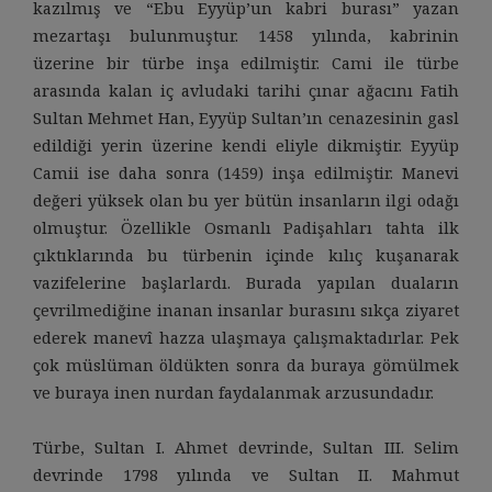
kazılmış ve “Ebu Eyyüp’un kabri burası” yazan
mezartaşı bulunmuştur. 1458 yılında, kabrinin
üzerine bir türbe inşa edilmiştir. Cami ile türbe
arasında kalan iç avludaki tarihi çınar ağacını Fatih
Sultan Mehmet Han, Eyyüp Sultan’ın cenazesinin gasl
edildiği yerin üzerine kendi eliyle dikmiştir. Eyyüp
Camii ise daha sonra (1459) inşa edilmiştir. Manevi
değeri yüksek olan bu yer bütün insanların ilgi odağı
olmuştur. Özellikle Osmanlı Padişahları tahta ilk
çıktıklarında bu türbenin içinde kılıç kuşanarak
vazifelerine başlarlardı. Burada yapılan duaların
çevrilmediğine inanan insanlar burasını sıkça ziyaret
ederek manevî hazza ulaşmaya çalışmaktadırlar. Pek
çok müslüman öldükten sonra da buraya gömülmek
ve buraya inen nurdan faydalanmak arzusundadır.
Türbe, Sultan I. Ahmet devrinde, Sultan III. Selim
devrinde 1798 yılında ve Sultan II. Mahmut