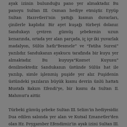
ayak izinin bulunduğu pano yer almaktadır. Bu
panoyu Sultan III. Osman hediye etmiştir. Eyyüp
Sultan Hazretleri’nin yattığı kısmın duvarları,
çinilerle kaplıdır. Bir ayet kuşağı türbeyi dolanır.
Sandukayı çeviren gümüş şebekenin uzun
kenarında, ortada yer alan parçada, iç içe iki yuvarlak
madalyon, Sülüs hatlı“Besmele” ve “Fatiha Suresi”
yazılıdır. Sandukanın ayakucu tarafında bir kuyu yer
almaktadır. Bu kuyuya“Kısmet Kuyusu”
denilmektedir. Sandukanın üstünde Sülüs hat ile
yazılıp, simle işlenmiş puşide yer alır. Puşidenin
üstündeki yazıların büyük kısmı devrin ünlü hattatı
Mustafa Rakım Efendi’ye, bir kısmı da Sultan II.
Mahmut’a aittir.
Türbeki gümüş şebeke Sultan III. Selim’in hediyesidir.
Dua edilen salonda yer alan ve Kutsal Emanetler’den
olan Hz. Peygamber Efendimiz’in ayak izini Sultan III.