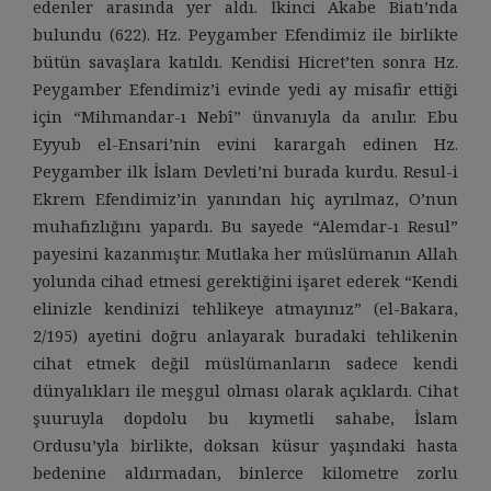
edenler arasında yer aldı. İkinci Akabe Biatı’nda
bulundu (622). Hz. Peygamber Efendimiz ile birlikte
bütün savaşlara katıldı. Kendisi Hicret’ten sonra Hz.
Peygamber Efendimiz’i evinde yedi ay misafir ettiği
için “Mihmandar-ı Nebî” ünvanıyla da anılır. Ebu
Eyyub el-Ensari’nin evini karargah edinen Hz.
Peygamber ilk İslam Devleti’ni burada kurdu. Resul-i
Ekrem Efendimiz’in yanından hiç ayrılmaz, O’nun
muhafızlığını yapardı. Bu sayede “Alemdar-ı Resul”
payesini kazanmıştır. Mutlaka her müslümanın Allah
yolunda cihad etmesi gerektiğini işaret ederek “Kendi
elinizle kendinizi tehlikeye atmayınız” (el-Bakara,
2/195) ayetini doğru anlayarak buradaki tehlikenin
cihat etmek değil müslümanların sadece kendi
dünyalıkları ile meşgul olması olarak açıklardı. Cihat
şuuruyla dopdolu bu kıymetli sahabe, İslam
Ordusu’yla birlikte, doksan küsur yaşındaki hasta
bedenine aldırmadan, binlerce kilometre zorlu